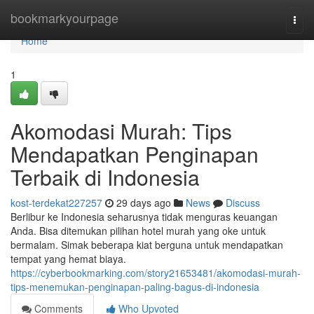
Home
bookmarkyourpage
Togg
navi
Home
1
Akomodasi Murah: Tips
Mendapatkan Penginapan
Terbaik di Indonesia
kost-terdekat227257
29 days ago
News
Discuss
Berlibur ke Indonesia seharusnya tidak menguras keuangan
Anda. Bisa ditemukan pilihan hotel murah yang oke untuk
bermalam. Simak beberapa kiat berguna untuk mendapatkan
tempat yang hemat biaya.
https://cyberbookmarking.com/story21653481/akomodasi-murah-
tips-menemukan-penginapan-paling-bagus-di-indonesia
Comments
Who Upvoted