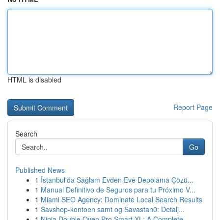
HTML is disabled
Report Page
Search
Go
Published News
1
İstanbul'da Sağlam Evden Eve Depolama Çözü...
1
Manual Definitivo de Seguros para tu Próximo V...
1
Miami SEO Agency: Dominate Local Search Results
1
Savshop-kontoen samt og Savastan0: Detalj...
1
Ninja Double Oven Pro Smart XL: A Complete