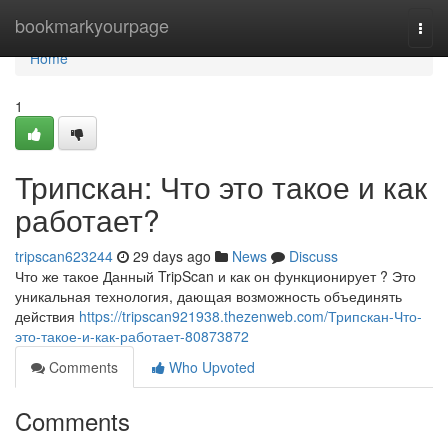
Home
bookmarkyourpage
Togg
navi
Home
1
Трипскан: Что это такое и как
работает?
tripscan623244
29 days ago
News
Discuss
Что же такое Данный TripScan и как он функционирует ? Это
уникальная технология, дающая возможность объединять
действия
https://tripscan921938.thezenweb.com/Трипскан-Что-
это-такое-и-как-работает-80873872
Comments
Who Upvoted
Comments