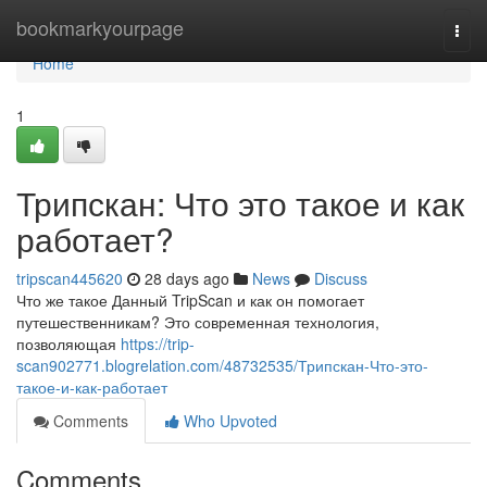
Home
bookmarkyourpage
Togg
navi
Home
1
Трипскан: Что это такое и как
работает?
tripscan445620
28 days ago
News
Discuss
Что же такое Данный TripScan и как он помогает
путешественникам? Это современная технология,
позволяющая
https://trip-
scan902771.blogrelation.com/48732535/Трипскан-Что-это-
такое-и-как-работает
Comments
Who Upvoted
Comments