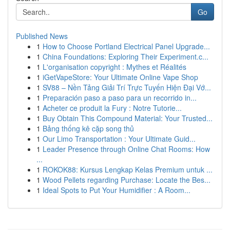
Go
Published News
1
How to Choose Portland Electrical Panel Upgrade...
1
China Foundations: Exploring Their Experiment.c...
1
L'organisation copyright : Mythes et Réalités
1
iGetVapeStore: Your Ultimate Online Vape Shop
1
SV88 – Nền Tảng Giải Trí Trực Tuyến Hiện Đại Vớ...
1
Preparación paso a paso para un recorrido in...
1
Acheter ce produit la Fury : Notre Tutorie...
1
Buy Obtain This Compound Material: Your Trusted...
1
Bảng thống kê cặp song thủ
1
Our Limo Transportation : Your Ultimate Guid...
1
Leader Presence through Online Chat Rooms: How
...
1
ROKOK88: Kursus Lengkap Kelas Premium untuk ...
1
Wood Pellets regarding Purchase: Locate the Bes...
1
Ideal Spots to Put Your Humidifier : A Room...