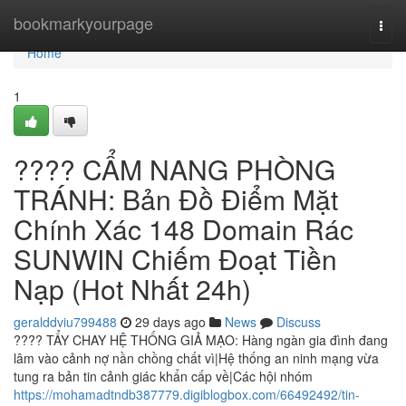
Home
bookmarkyourpage
Togg
navi
Home
1
???? CẨM NANG PHÒNG
TRÁNH: Bản Đồ Điểm Mặt
Chính Xác 148 Domain Rác
SUNWIN Chiếm Đoạt Tiền
Nạp (Hot Nhất 24h)
geralddviu799488
29 days ago
News
Discuss
???? TẨY CHAY HỆ THỐNG GIẢ MẠO: Hàng ngàn gia đình đang
lâm vào cảnh nợ nần chồng chất vì|Hệ thống an ninh mạng vừa
tung ra bản tin cảnh giác khẩn cấp về|Các hội nhóm
https://mohamadtndb387779.digiblogbox.com/66492492/tin-