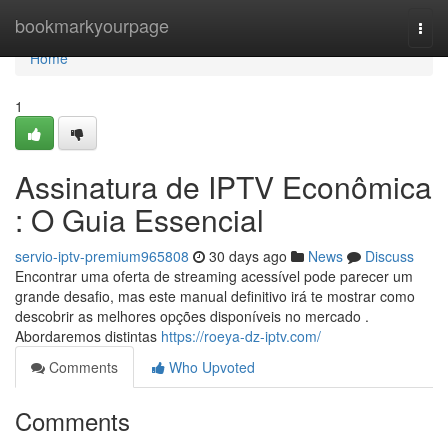
Home
bookmarkyourpage
Togg
navi
Home
1
Assinatura de IPTV Econômica
: O Guia Essencial
servio-iptv-premium965808
30 days ago
News
Discuss
Encontrar uma oferta de streaming acessível pode parecer um
grande desafio, mas este manual definitivo irá te mostrar como
descobrir as melhores opções disponíveis no mercado .
Abordaremos distintas
https://roeya-dz-iptv.com/
Comments
Who Upvoted
Comments