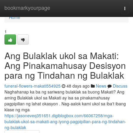
Home
bookmarkyourpage
Togg
navi
Home
1
Ang Bulaklak ukol sa Makati:
Ang Pinakamahusay Desisyon
para ng Tindahan ng Bulaklak
funeral-flowers-makati554925
48 days ago
News
Discuss
Naghahanap ka ba ng sariwang bulaklak sa buong Makati? Ang
aming Bulaklak ukol sa Makati ay isa sa pinakamahusay
pagpipilian ng lahat okasyon . Nag-aalok kami ukol sa iba't ibang
klase ng mga
https://jasoneveq351651.digiblogbox.com/66067258/mga-
bulaklak-ukol-sa-makati-ang-iyong-pagpipilian-para-ng-tindahan-
ng-bulaklak