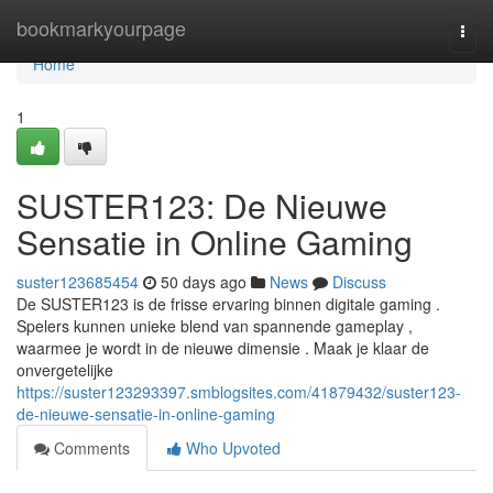
Home
bookmarkyourpage
Togg
navi
Home
1
SUSTER123: De Nieuwe
Sensatie in Online Gaming
suster123685454
50 days ago
News
Discuss
De SUSTER123 is de frisse ervaring binnen digitale gaming .
Spelers kunnen unieke blend van spannende gameplay ,
waarmee je wordt in de nieuwe dimensie . Maak je klaar de
onvergetelijke
https://suster123293397.smblogsites.com/41879432/suster123-
de-nieuwe-sensatie-in-online-gaming
Comments
Who Upvoted