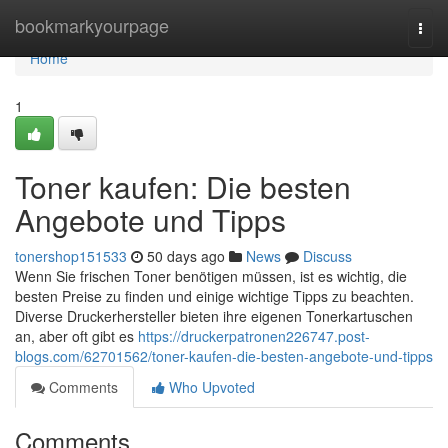
Home
bookmarkyourpage
Togg
navi
Home
1
Toner kaufen: Die besten
Angebote und Tipps
tonershop151533
50 days ago
News
Discuss
Wenn Sie frischen Toner benötigen müssen, ist es wichtig, die
besten Preise zu finden und einige wichtige Tipps zu beachten.
Diverse Druckerhersteller bieten ihre eigenen Tonerkartuschen
an, aber oft gibt es
https://druckerpatronen226747.post-
blogs.com/62701562/toner-kaufen-die-besten-angebote-und-tipps
Comments
Who Upvoted
Comments