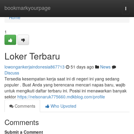
Home
bookmarkyourpage
Togg
navi
Home
1
Loker Terbaru
lowongankerjaindonesia867713
51 days ago
News
Discuss
Tersedia kesempatan kerja saat ini di negeri ini yang sedang
populer . Buat Anda yang berencana mencari napas baru, wajib
untuk mengikuti daftar terbaru ini. Posisi ini menawarkan banyak
sektor
https://nelsonaruk775660.mdkblog.com/profile
Comments
Who Upvoted
Comments
Submit a Comment