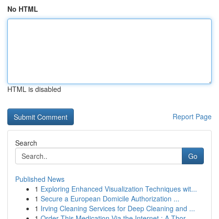
No HTML
HTML is disabled
Report Page
Search
Go
Published News
1
Exploring Enhanced Visualization Techniques wit...
1
Secure a European Domicile Authorization ...
1
Irving Cleaning Services for Deep Cleaning and ...
1
Order This Medication Via the Internet : A Thor...