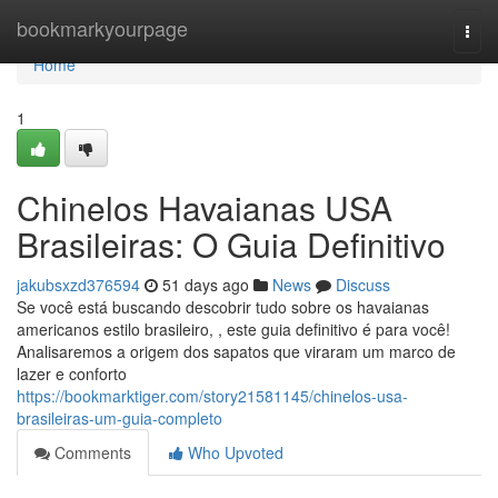
Home
bookmarkyourpage
Togg
navi
Home
1
Chinelos Havaianas USA
Brasileiras: O Guia Definitivo
jakubsxzd376594
51 days ago
News
Discuss
Se você está buscando descobrir tudo sobre os havaianas
americanos estilo brasileiro, , este guia definitivo é para você!
Analisaremos a origem dos sapatos que viraram um marco de
lazer e conforto
https://bookmarktiger.com/story21581145/chinelos-usa-
brasileiras-um-guia-completo
Comments
Who Upvoted