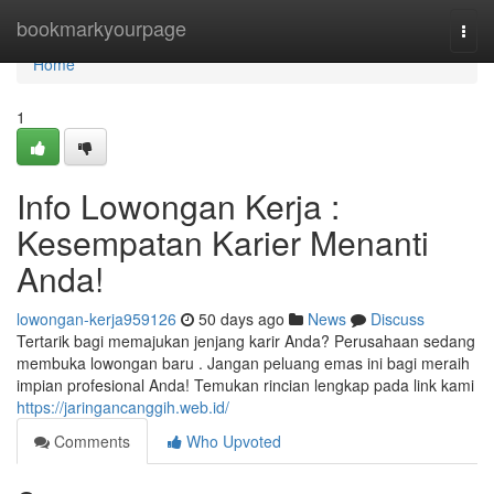
Home
bookmarkyourpage
Togg
navi
Home
1
Info Lowongan Kerja :
Kesempatan Karier Menanti
Anda!
lowongan-kerja959126
50 days ago
News
Discuss
Tertarik bagi memajukan jenjang karir Anda? Perusahaan sedang
membuka lowongan baru . Jangan peluang emas ini bagi meraih
impian profesional Anda! Temukan rincian lengkap pada link kami
https://jaringancanggih.web.id/
Comments
Who Upvoted