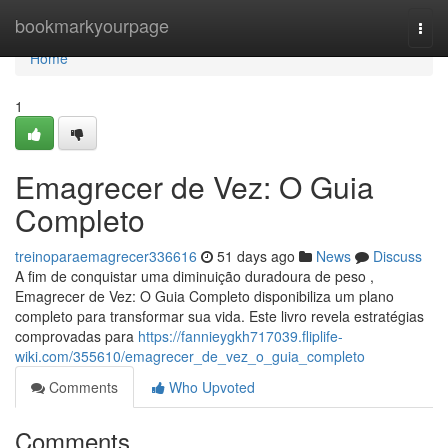
Home
bookmarkyourpage
Togg
navi
Home
1
Emagrecer de Vez: O Guia
Completo
treinoparaemagrecer336616
51 days ago
News
Discuss
A fim de conquistar uma diminuição duradoura de peso ,
Emagrecer de Vez: O Guia Completo disponibiliza um plano
completo para transformar sua vida. Este livro revela estratégias
comprovadas para
https://fannieygkh717039.fliplife-
wiki.com/355610/emagrecer_de_vez_o_guia_completo
Comments
Who Upvoted
Comments