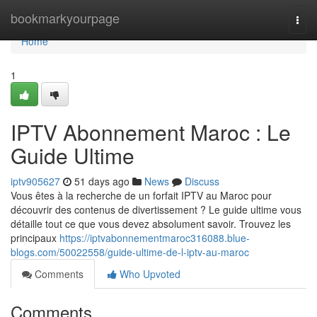
Home
bookmarkyourpage
Togg
navi
Home
1
IPTV Abonnement Maroc : Le
Guide Ultime
iptv905627
51 days ago
News
Discuss
Vous êtes à la recherche de un forfait IPTV au Maroc pour
découvrir des contenus de divertissement ? Le guide ultime vous
détaille tout ce que vous devez absolument savoir. Trouvez les
principaux
https://iptvabonnementmaroc316088.blue-
blogs.com/50022558/guide-ultime-de-l-iptv-au-maroc
Comments
Who Upvoted
Comments