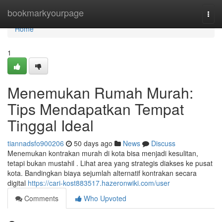
Home
bookmarkyourpage
Togg
navi
Home
1
Menemukan Rumah Murah:
Tips Mendapatkan Tempat
Tinggal Ideal
tiannadsfo900206
50 days ago
News
Discuss
Menemukan kontrakan murah di kota bisa menjadi kesulitan,
tetapi bukan mustahil . Lihat area yang strategis diakses ke pusat
kota. Bandingkan biaya sejumlah alternatif kontrakan secara
digital
https://cari-kost883517.hazeronwiki.com/user
Comments
Who Upvoted