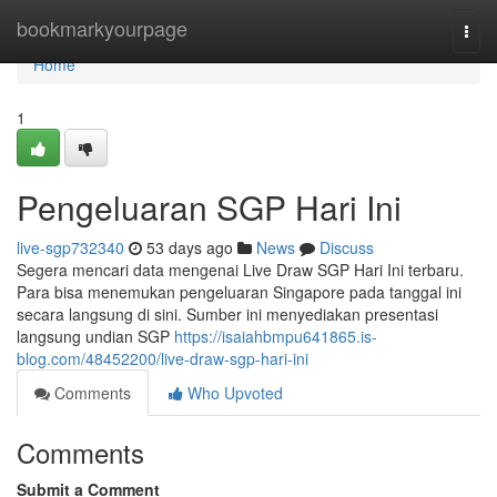
Home
bookmarkyourpage
Togg
navi
Home
1
Pengeluaran SGP Hari Ini
live-sgp732340
53 days ago
News
Discuss
Segera mencari data mengenai Live Draw SGP Hari Ini terbaru.
Para bisa menemukan pengeluaran Singapore pada tanggal ini
secara langsung di sini. Sumber ini menyediakan presentasi
langsung undian SGP
https://isaiahbmpu641865.is-
blog.com/48452200/live-draw-sgp-hari-ini
Comments
Who Upvoted
Comments
Submit a Comment