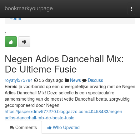
Home
bookmarkyourpage
Togg
navi
Home
1
Negen Adios Dancehall Mix:
De Ultieme Fusie
royatyl575764
55 days ago
News
Discuss
Bereid je voorbereid op een onvergetelijke ervaring met de Negen
Adios Dancehall Mix! Deze selectie is een spectaculaire
samensmelting van de meest vette Dancehall beats, zorgvuldig
gecomponeerd door Negen.
https://jasperxdmv577270.bloggazzo.com/40458433/negen-
adios-dancehall-mix-de-beste-fusie
Comments
Who Upvoted