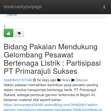
Home
bookmarkyourpage
Togg
navi
Home
1
Bidang Pakaian Mendukung
Gelombang Pesawat
Bertenaga Listrik : Partisipasi
PT Primarajuli Sukses
heathfkmz157046
54 days ago
News
Discuss
Sektor pakaian memainkan kontribusi yang semakin penting
dalam revolusi transportasi bertenaga listrik. PT Primarajuli
Sukses, sebagai pembuat garmen terkemuka di Negeri Ini,
berperan material vital seperti bahan
https://ammaraiyc934360.activosblog.com/39492061/sektor-
garmen-mendukung-perubahan-kendaraan-listrik-kontribusi-pt-