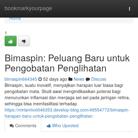
Home
bookmarkyourpage
Togg
navi
Home
1
Bimaspin: Peluang Baru untuk
Pengobatan Penglihatan
bimaspin664345
52 days ago
News
Discuss
Bimaspin, suatu inovatif, menyajikan harapan luar biasa bagi
pengobatan mata. Studi awal mengindikasikan potensi bagi
menurunkan inflamasi dan menjaga sel-sel pada jaringan retina,
sehingga bisa memfasilitasi terhadap
https://miriamlvxt046353.develop-blog.com/49554772/bimaspin-
harapan-baru-untuk-pengobatan-penglihatan
Comments
Who Upvoted