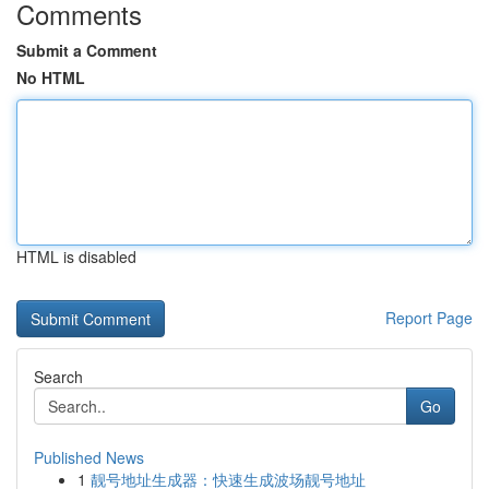
Comments
Submit a Comment
No HTML
HTML is disabled
Report Page
Search
Go
Published News
1
靓号地址生成器：快速生成波场靓号地址