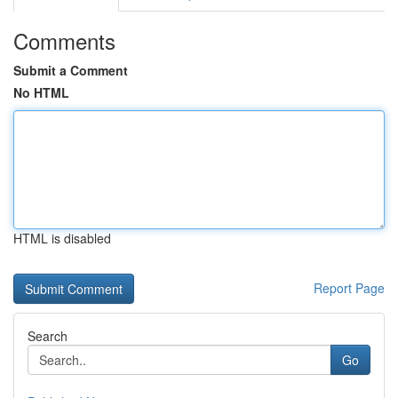
Comments
Submit a Comment
No HTML
HTML is disabled
Report Page
Search
Go