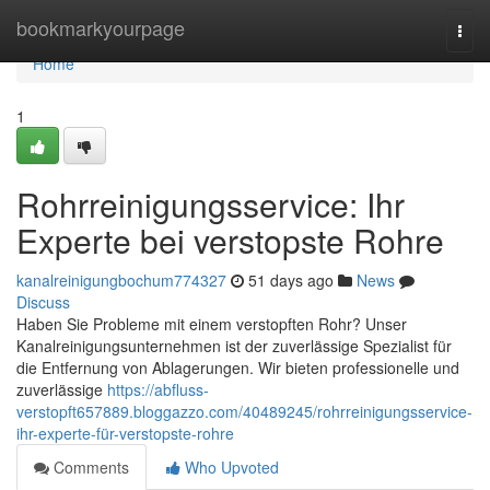
Home
bookmarkyourpage
Togg
navi
Home
1
Rohrreinigungsservice: Ihr
Experte bei verstopste Rohre
kanalreinigungbochum774327
51 days ago
News
Discuss
Haben Sie Probleme mit einem verstopften Rohr? Unser
Kanalreinigungsunternehmen ist der zuverlässige Spezialist für
die Entfernung von Ablagerungen. Wir bieten professionelle und
zuverlässige
https://abfluss-
verstopft657889.bloggazzo.com/40489245/rohrreinigungsservice-
ihr-experte-für-verstopste-rohre
Comments
Who Upvoted