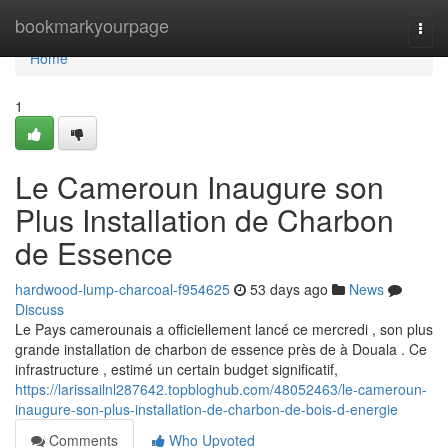
Home
bookmarkyourpage
Togg
navi
Home
1
Le Cameroun Inaugure son
Plus Installation de Charbon
de Essence
hardwood-lump-charcoal-f954625
53 days ago
News
Discuss
Le Pays camerounais a officiellement lancé ce mercredi , son plus
grande installation de charbon de essence près de à Douala . Ce
infrastructure , estimé un certain budget significatif,
https://larissailnl287642.topbloghub.com/48052463/le-cameroun-
inaugure-son-plus-installation-de-charbon-de-bois-d-energie
Comments
Who Upvoted