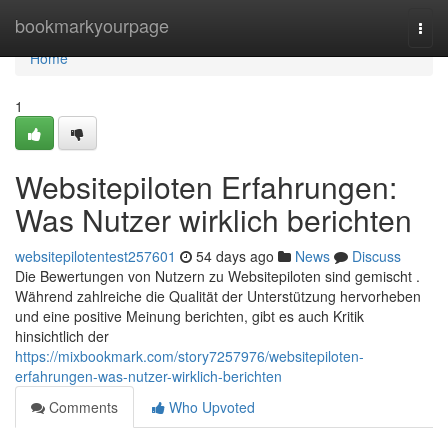
Home
bookmarkyourpage
Togg
navi
Home
1
Websitepiloten Erfahrungen:
Was Nutzer wirklich berichten
websitepilotentest257601
54 days ago
News
Discuss
Die Bewertungen von Nutzern zu Websitepiloten sind gemischt .
Während zahlreiche die Qualität der Unterstützung hervorheben
und eine positive Meinung berichten, gibt es auch Kritik
hinsichtlich der
https://mixbookmark.com/story7257976/websitepiloten-
erfahrungen-was-nutzer-wirklich-berichten
Comments
Who Upvoted