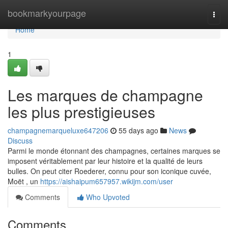
Home
bookmarkyourpage
Togg
navi
Home
1
Les marques de champagne
les plus prestigieuses
champagnemarqueluxe647206
55 days ago
News
Discuss
Parmi le monde étonnant des champagnes, certaines marques se
imposent véritablement par leur histoire et la qualité de leurs
bulles. On peut citer Roederer, connu pour son iconique cuvée,
Moët , un
https://aishaipum657957.wikijm.com/user
Comments
Who Upvoted
Comments