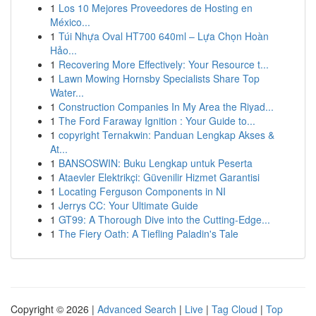
1
Los 10 Mejores Proveedores de Hosting en
México...
1
Túi Nhựa Oval HT700 640ml – Lựa Chọn Hoàn
Hảo...
1
Recovering More Effectively: Your Resource t...
1
Lawn Mowing Hornsby Specialists Share Top
Water...
1
Construction Companies In My Area the Riyad...
1
The Ford Faraway Ignition : Your Guide to...
1
copyright Ternakwin: Panduan Lengkap Akses &
At...
1
BANSOSWIN: Buku Lengkap untuk Peserta
1
Ataevler Elektrikçi: Güvenilir Hizmet Garantisi
1
Locating Ferguson Components in NI
1
Jerrys CC: Your Ultimate Guide
1
GT99: A Thorough Dive into the Cutting-Edge...
1
The Fiery Oath: A Tiefling Paladin's Tale
Copyright © 2026 |
Advanced Search
|
Live
|
Tag Cloud
|
Top