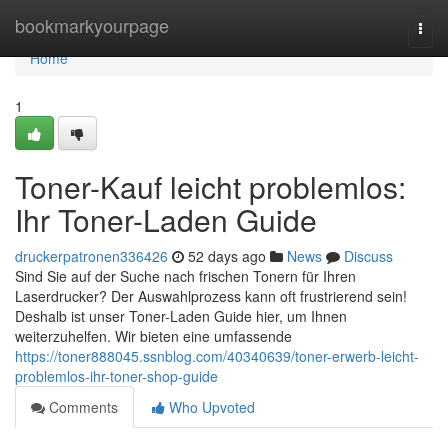
Home
bookmarkyourpage
Togg
navi
Home
1
Toner-Kauf leicht problemlos:
Ihr Toner-Laden Guide
druckerpatronen336426
52 days ago
News
Discuss
Sind Sie auf der Suche nach frischen Tonern für Ihren
Laserdrucker? Der Auswahlprozess kann oft frustrierend sein!
Deshalb ist unser Toner-Laden Guide hier, um Ihnen
weiterzuhelfen. Wir bieten eine umfassende
https://toner888045.ssnblog.com/40340639/toner-erwerb-leicht-
problemlos-ihr-toner-shop-guide
Comments
Who Upvoted