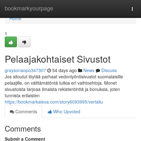
Home
bookmarkyourpage
Togg
navi
Home
1
Pelaajakohtaiset Sivustot
graysonaopo347307
54 days ago
News
Discuss
Jos sitoutut löytää parhaat vedonlyöntisivustot suomalaisille
pelaajille, on välttämätöntä tutkia eri vaihtoehtoja. Monet
sivustoista tarjoaa ilmaista rekisteröintiä ja bonuksia, joten
tunnista erilaisten
https://bookmarkalexa.com/story6093995/vertailu
Comments
Who Upvoted
Comments
Submit a Comment