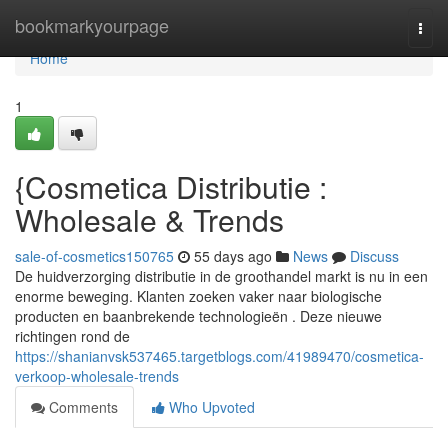
Home
bookmarkyourpage
Togg
navi
Home
1
{Cosmetica Distributie :
Wholesale & Trends
sale-of-cosmetics150765
55 days ago
News
Discuss
De huidverzorging distributie in de groothandel markt is nu in een
enorme beweging. Klanten zoeken vaker naar biologische
producten en baanbrekende technologieën . Deze nieuwe
richtingen rond de
https://shanianvsk537465.targetblogs.com/41989470/cosmetica-
verkoop-wholesale-trends
Comments
Who Upvoted