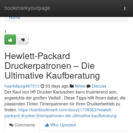
Home
bookmarkyourpage
Togg
navi
Home
1
Hewlett-Packard
Druckerpatronen – Die
Ultimative Kaufberatung
haariskpog467313
53 days ago
News
Discuss
Der Kauf von HP Drucker Kartuschen kann frustrierend sein,
angesichts der großen Vielfalt . Diese Tipps hilft Ihnen dabei, die
passenden Tinten Tintenpatronen für Ihren Druckerbetrieb zu
finden.
https://loanbookmark.com/story21709362/hewlett-
packard-drucker-tintenpatronen-die-ultimative-kaufberatung
Comments
Who Upvoted