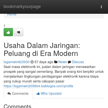
Home
bookmarkyourpage
Togg
navi
Home
1
Usaha Dalam Jaringan:
Peluang di Era Modern
logamwin823930
57 days ago
News
Discuss
Saat masa elektronik ini, jualan dalam jaringan menawarkan
prospek yang sangat cemerlang. Banyak orang kini berpikir untuk
menjalankan lingkungan perdagangan elektronik karena biaya
yang cukup murah serta cakupan pasar
https://logamwin205804.losblogos.com/profile
Comments
Who Upvoted
Comments