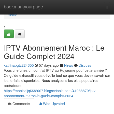
Home
bookmarkyourpage
Togg
navi
Home
1
IPTV Abonnement Maroc : Le
Guide Complet 2024
katrinapgtz224355
57 days ago
News
Discuss
Vous cherchez un contrat IPTV au Royaume pour cette année ?
Ce guide exhaustif vous dévoile tout ce que vous devez savoir sur
les forfaits disponibles. Nous analysons les plus populaires
opérateurs
https://monicaljqt332067.blogscribble.com/41988879/iptv-
abonnement-maroc-le-guide-complet-2024
Comments
Who Upvoted