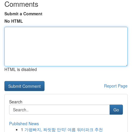
Comments
Submit a Comment
No HTML
HTML is disabled
Report Page
Search
Go
Published News
1
가평빠지, 짜릿함 만끽! 여름 워터파크 추천