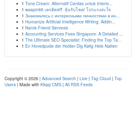
1
Tone Cream: Alternatif Cerdas untuk Interio...
1
waspin66 เครดิตฟรี: ลุ้นรับโชค! โปรแรงสะใจ
1
Знакомьтесь с интересными личностями в ин...
1
Humanize Artificial Intelligence Writing: Addin...
1
Narok Friend Services
1
Accounting Services Fees Singapore: A Detailed ...
1
The Ultimate SEO Specialist: Finding the Top Ta...
1
En Hovedpude der Holder Dig Kølig Hele Natten
Copyright © 2026 |
Advanced Search
|
Live
|
Tag Cloud
|
Top
Users
| Made with
Kliqqi CMS
|
All RSS Feeds