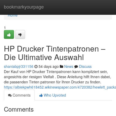
Home
bookmarkyourpage
Home
1
HP Drucker Tintenpatronen –
Die Ultimative Auswahl
shaniabpjr331156
54 days ago
News
Discuss
Der Kauf von HP Drucker Tintenpatronen kann kompliziert sein,
angesichts der riesigen Vielfalt . Diese Anleitung hilft Ihnen dabei,
die passenden Tinten patronen für Ihren Drucker zu finden.
https://albiekpwh618452.wikinewspaper.com/4720382/hewlett_packa
Comments
Who Upvoted
Comments