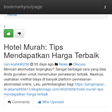
Home
bookmarkyourpage
Togg
navi
Home
1
Hotel Murah: Tips
Mendapatkan Harga Terbaik
cari-kost496236
55 days ago
News
Discuss
Mencari akomodasi terjangkau? Sangat berbagai cara yang bisa
Anda gunakan untuk menemukan penawaran terbaik. Awalnya,
usahakan melihat biaya di banyak platform pemesanan
akomodasi online. Lalu, pertimbangkan bagi
https://penginapan-
di-jakarta993613.blogdomago.com/40203656/hotel-murah-tips-
mendapatkan-harga-terbaik
Comments
Who Upvoted