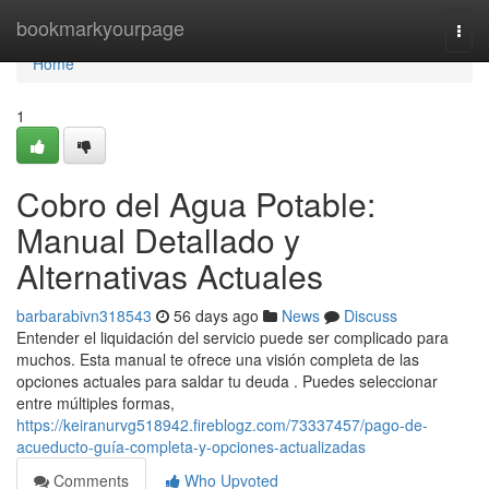
Home
bookmarkyourpage
Togg
navi
Home
1
Cobro del Agua Potable:
Manual Detallado y
Alternativas Actuales
barbarabivn318543
56 days ago
News
Discuss
Entender el liquidación del servicio puede ser complicado para
muchos. Esta manual te ofrece una visión completa de las
opciones actuales para saldar tu deuda . Puedes seleccionar
entre múltiples formas,
https://keiranurvg518942.fireblogz.com/73337457/pago-de-
acueducto-guía-completa-y-opciones-actualizadas
Comments
Who Upvoted