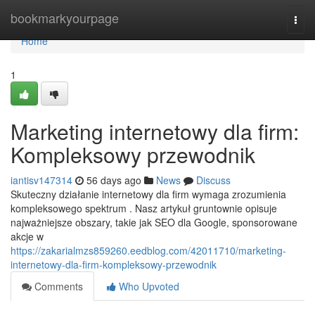
Home
bookmarkyourpage
Togg
navi
Home
1
Marketing internetowy dla firm:
Kompleksowy przewodnik
iantisv147314
56 days ago
News
Discuss
Skuteczny działanie internetowy dla firm wymaga zrozumienia
kompleksowego spektrum . Nasz artykuł gruntownie opisuje
najważniejsze obszary, takie jak SEO dla Google, sponsorowane
akcje w
https://zakarialmzs859260.eedblog.com/42011710/marketing-
internetowy-dla-firm-kompleksowy-przewodnik
Comments
Who Upvoted