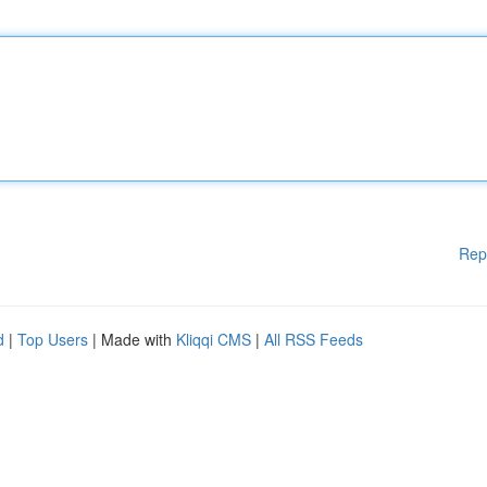
Rep
d
|
Top Users
| Made with
Kliqqi CMS
|
All RSS Feeds