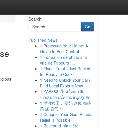
Search
Go
Published News
1
Protecting Your Home: A
ase
Guide to Pest Control
1
Formation de photo à la
ville de Fribourg :...
1
Finest Trout - Just Reeled
In, Ready to Cook!
igious
1
Need to Unlock Your Car?
Find Local Experts Now
1
ZAPZ88 เว็บสล็อต: เปิด
ประสบการณ์ความสนุกสุดฮิต
1
潮流女王， 辣妈 这位 都很
美 还 霸气！
1
Conquer Your Gout Attack:
Relief is Possible
1
Revenu d'infirmière