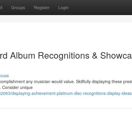
it
Groups
Register
Login
ard Album Recognitions & Showc
scuss
plishment any musician would value. Skillfully displaying these prest
. Consider unique
2063/displaying-achievement-platinum-disc-recognitions-display-ideas