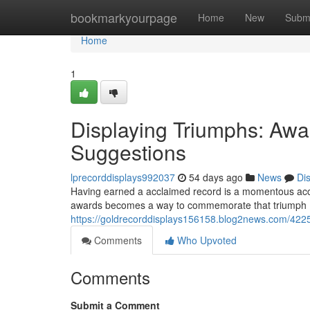
Home
bookmarkyourpage
Home
New
Subm
Home
1
Displaying Triumphs: Aw
Suggestions
lprecorddisplays992037
54 days ago
News
Di
Having earned a acclaimed record is a momentous accom
awards becomes a way to commemorate that triumph 
https://goldrecorddisplays156158.blog2news.com/4225
Comments
Who Upvoted
Comments
Submit a Comment