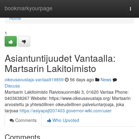
Home
bookmarkyourpage
Togg
navi
Home
1
Asiantuntijuudet Vantaalla:
Martsarin Lakitoimisto
oikeusavustaja-vantaa919859
56 days ago
News
Discuss
Martsarin Lakitoimisto Raiviosuonmäki 3, 01620 Vantaa Phone:
0403638267 Website: https://www.oikeusavustaja.org/ Martsarin
arvostettu ja yhteisöllinen oikeudellinen palveluntarjoaja, joka
tarjoaa
https://asiyapsjf207403.governor-wiki.com/user
Comments
Who Upvoted
Comments