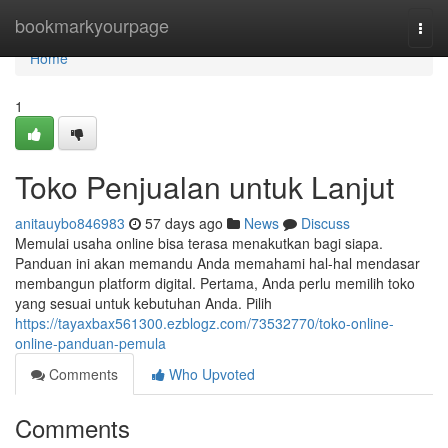
Home
bookmarkyourpage
Togg
navi
Home
1
Toko Penjualan untuk Lanjut
anitauybo846983
57 days ago
News
Discuss
Memulai usaha online bisa terasa menakutkan bagi siapa.
Panduan ini akan memandu Anda memahami hal-hal mendasar
membangun platform digital. Pertama, Anda perlu memilih toko
yang sesuai untuk kebutuhan Anda. Pilih
https://tayaxbax561300.ezblogz.com/73532770/toko-online-
online-panduan-pemula
Comments
Who Upvoted
Comments