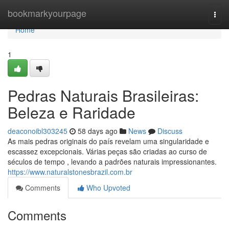
Home
bookmarkyourpage
Togg
navi
Home
1
Pedras Naturais Brasileiras:
Beleza e Raridade
deaconoibl303245
58 days ago
News
Discuss
As mais pedras originais do país revelam uma singularidade e
escassez excepcionais. Várias peças são criadas ao curso de
séculos de tempo , levando a padrões naturais impressionantes.
https://www.naturalstonesbrazil.com.br
Comments
Who Upvoted
Comments