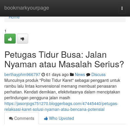
Home
bookmarkyourpage
Togg
navi
Home
1
Petugas Tidur Busa: Jalan
Nyaman atau Masalah Serius?
berthayphm966797
61 days ago
News
Discuss
Munculnya produk "Polisi Tidur Karet" sebagai pengganti untuk
rambu lalu lintas konvensional memang membuat penasaran
perhatian. Kendati demikian, efektivitasnya dalam menciptakan
perlindungan pengguna jalan masih
https://jasonjogs751270.bloggerbags.com/47445440/petugas-
relaksasi-karet-solusi-nyaman-atau-bencana-potensial
Comments
Who Upvoted