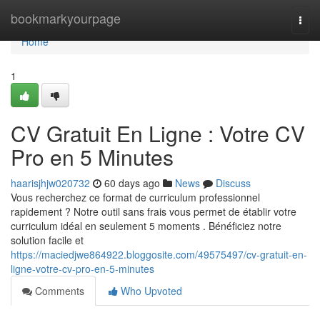
Home
bookmarkyourpage
Togg
navi
Home
1
CV Gratuit En Ligne : Votre CV
Pro en 5 Minutes
haarisjhjw020732
60 days ago
News
Discuss
Vous recherchez ce format de curriculum professionnel
rapidement ? Notre outil sans frais vous permet de établir votre
curriculum idéal en seulement 5 moments . Bénéficiez notre
solution facile et
https://maciedjwe864922.bloggosite.com/49575497/cv-gratuit-en-
ligne-votre-cv-pro-en-5-minutes
Comments
Who Upvoted