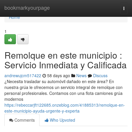
Home
bookmarkyourpage
Togg
navi
Home
1
Remolque en este municipio :
Servicio Inmediata y Calificada
andrewujcm517422
58 days ago
News
Discuss
¿Necesita trasladar su automóvil dañado en este área? En
nuestra grúa le ofrecemos un servicio integral de remolque con
personal profesionales. Contamos con una flota camiones grúa
modernos
https://rebeccarjft122685.onzeblog.com/41885313/remolque-en-
este-municipio-ayuda-urgente-y-experta
Comments
Who Upvoted