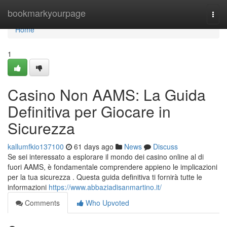
Home
bookmarkyourpage
Togg
navi
Home
1
Casino Non AAMS: La Guida
Definitiva per Giocare in
Sicurezza
kallumfkio137100
61 days ago
News
Discuss
Se sei interessato a esplorare il mondo dei casino online al di
fuori AAMS, è fondamentale comprendere appieno le implicazioni
per la tua sicurezza . Questa guida definitiva ti fornirà tutte le
informazioni
https://www.abbaziadisanmartino.it/
Comments
Who Upvoted