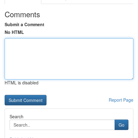
Comments
Submit a Comment
No HTML
HTML is disabled
Report Page
Search
Go