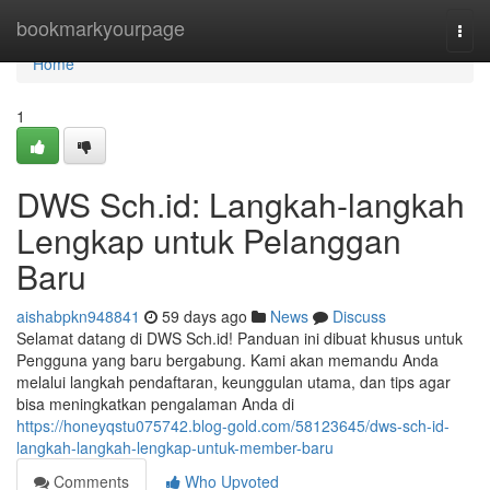
Home
bookmarkyourpage
Togg
navi
Home
1
DWS Sch.id: Langkah-langkah
Lengkap untuk Pelanggan
Baru
aishabpkn948841
59 days ago
News
Discuss
Selamat datang di DWS Sch.id! Panduan ini dibuat khusus untuk
Pengguna yang baru bergabung. Kami akan memandu Anda
melalui langkah pendaftaran, keunggulan utama, dan tips agar
bisa meningkatkan pengalaman Anda di
https://honeyqstu075742.blog-gold.com/58123645/dws-sch-id-
langkah-langkah-lengkap-untuk-member-baru
Comments
Who Upvoted