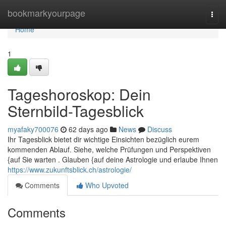
Home
bookmarkyourpage
Togg
navi
Home
1
Tageshoroskop: Dein
Sternbild-Tagesblick
myafaky700076
62 days ago
News
Discuss
Ihr Tagesblick bietet dir wichtige Einsichten bezüglich eurem
kommenden Ablauf. Siehe, welche Prüfungen und Perspektiven
{auf Sie warten . Glauben {auf deine Astrologie und erlaube Ihnen
https://www.zukunftsblick.ch/astrologie/
Comments
Who Upvoted
Comments