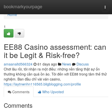
Home
bookmarkyourpage
Togg
navi
Home
1
EE88 Casino assessment: can
it be Legit & Risk-free?
amaanaltd566324
61 days ago
News
Discuss
Chơi lâu rồi, tôi nhận ra một điều: những nền tảng thật sự ổn
thường không cần quá ồn ào. Tôi đến với EE88 trong tâm thế thử
nghiệm. Ban đầu chỉ vài ván casino,
https://laytnwnhn116565.bligblogging.com/profile
Comments
Who Upvoted
Comments