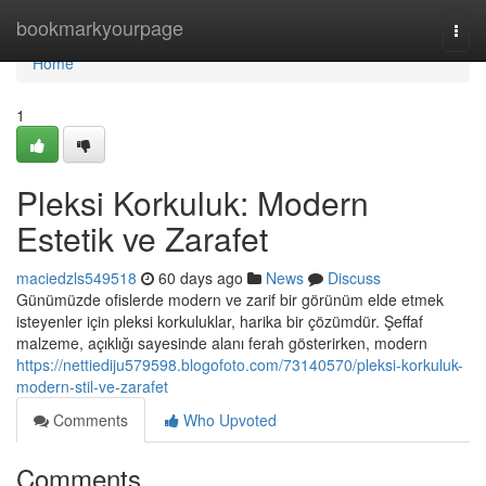
Home
bookmarkyourpage
Togg
navi
Home
1
Pleksi Korkuluk: Modern
Estetik ve Zarafet
maciedzls549518
60 days ago
News
Discuss
Günümüzde ofislerde modern ve zarif bir görünüm elde etmek
isteyenler için pleksi korkuluklar, harika bir çözümdür. Şeffaf
malzeme, açıklığı sayesinde alanı ferah gösterirken, modern
https://nettiediju579598.blogofoto.com/73140570/pleksi-korkuluk-
modern-stil-ve-zarafet
Comments
Who Upvoted
Comments