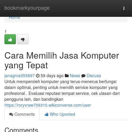
Home
bookmarkyourpage
Togg
navi
Home
1
Cara Memilih Jasa Komputer
yang Tepat
janagros355897
59 days ago
News
Discuss
Untuk memperoleh komputer yang terus-menerus berfungsi
dalam optimal, penting untuk memilih service komputer yang
profesional . Evaluasi reputasi tempat service, cek ulasan dari
pengguna lain, dan bandingkan
https://roryvraw709310.wikiconverse.com/user
Comments
Who Upvoted
Comments