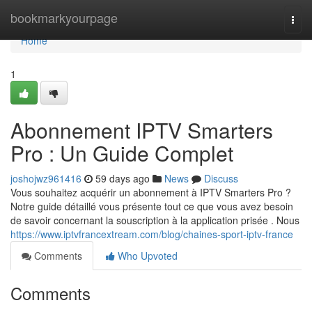
Home
bookmarkyourpage
Togg
navi
Home
1
Abonnement IPTV Smarters
Pro : Un Guide Complet
joshojwz961416
59 days ago
News
Discuss
Vous souhaitez acquérir un abonnement à IPTV Smarters Pro ?
Notre guide détaillé vous présente tout ce que vous avez besoin
de savoir concernant la souscription à la application prisée . Nous
https://www.iptvfrancextream.com/blog/chaines-sport-iptv-france
Comments
Who Upvoted
Comments