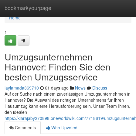
Home
bookmarkyourpage
Home
1
Umzugsunternehmen
Hannover: Finden Sie den
besten Umzugsservice
laylamada369710
61 days ago
News
Discuss
Auf der Suche nach einem zuverlässigen Umzugsunternehmen in
Hannover? Die Auswahl des richtigen Unternehmens für Ihren
Hausumzug kann eine Herausforderung sein. Unser Team Ihnen,
den idealen
https://kiarajaby270898.oneworldwiki.com/7718619/umzugsunter
Comments
Who Upvoted