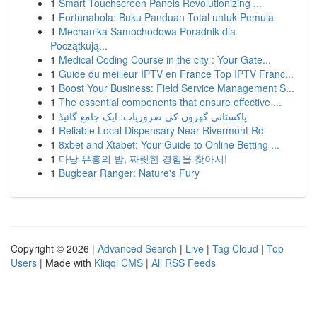
1
Smart Touchscreen Panels Revolutionizing ...
1
Fortunabola: Buku Panduan Total untuk Pemula
1
Mechanika Samochodowa Poradnik dla
Początkują...
1
Medical Coding Course in the city : Your Gate...
1
Guide du meilleur IPTV en France Top IPTV Franc...
1
Boost Your Business: Field Service Management S...
1
The essential components that ensure effective ...
1
پاکستانی گھروں کی ضروریات: ایک جامع گائیڈ
1
Reliable Local Dispensary Near Rivermont Rd
1
8xbet and Xtabet: Your Guide to Online Betting ...
1
다낭 유흥의 밤, 짜릿한 경험을 찾아서!
1
Bugbear Ranger: Nature's Fury
Copyright © 2026 |
Advanced Search
|
Live
|
Tag Cloud
|
Top
Users
| Made with
Kliqqi CMS
|
All RSS Feeds