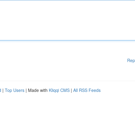
Rep
d
|
Top Users
| Made with
Kliqqi CMS
|
All RSS Feeds