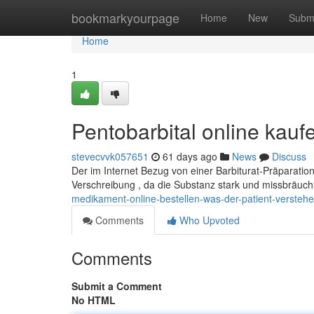
Home
bookmarkyourpage
Home
New
Subm
Home
1
Pentobarbital online kau
stevecvvk057651
61 days ago
News
Discuss
Der im Internet Bezug von einer Barbiturat-Präparation
Verschreibung , da die Substanz stark und missbräuch
medikament-online-bestellen-was-der-patient-versteh
Comments
Who Upvoted
Comments
Submit a Comment
No HTML