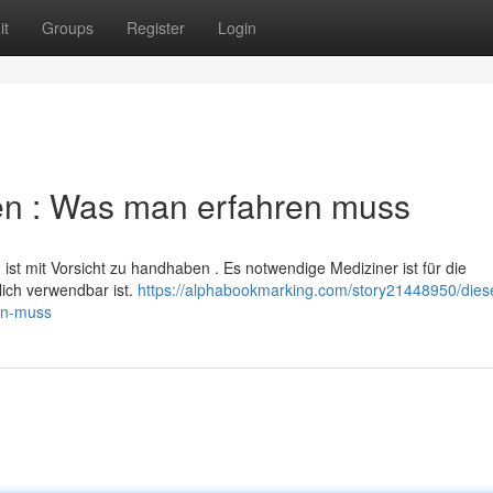
it
Groups
Register
Login
fen : Was man erfahren muss
 ist mit Vorsicht zu handhaben . Es notwendige Mediziner ist für die
lich verwendbar ist.
https://alphabookmarking.com/story21448950/dies
en-muss