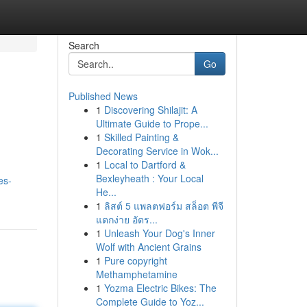
Search
Go
Published News
1
Discovering Shilajit: A
Ultimate Guide to Prope...
1
Skilled Painting &
Decorating Service in Wok...
1
Local to Dartford &
Bexleyheath : Your Local
es-
He...
1
ลิสต์ 5 แพลตฟอร์ม สล็อต พีจี
แตกง่าย อัตร...
1
Unleash Your Dog's Inner
Wolf with Ancient Grains
1
Pure copyright
Methamphetamine
1
Yozma Electric Bikes: The
Complete Guide to Yoz...